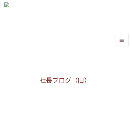


メニュ

サイド
社長ブログ（旧）

前へ

次へ

検索