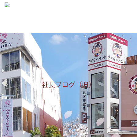

メニュ

サイド

前へ

次へ

社長ブログ（旧）
検索