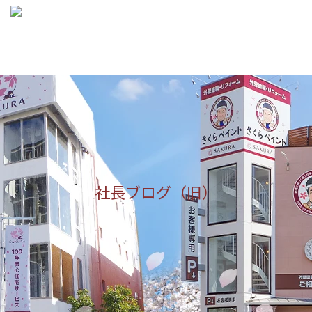

メニュ

サイド

前へ

次へ

社長ブログ（旧）
検索