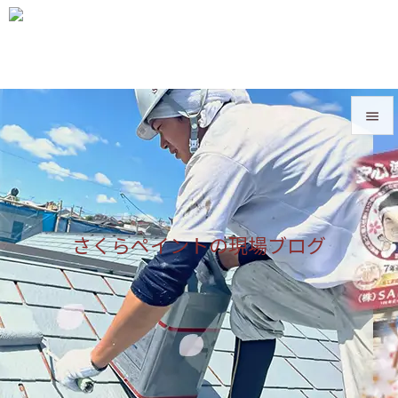


メニュ

サイド
さくらペイントの現場ブログ

前へ

次へ

検索