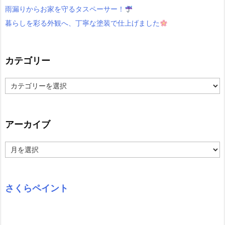
雨漏りからお家を守るタスペーサー！
暮らしを彩る外観へ、丁寧な塗装で仕上げました
カテゴリー
カ
テ
ゴ
リ
ー
アーカイブ
ア
ー
カ
イ
ブ
さくらペイント