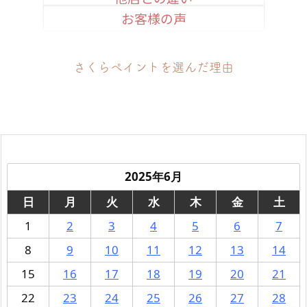
お客様の声
安心品質のお約束
さくらペイントを選んだ理由
2025年6月
日
月
火
水
木
金
土
1
2
3
4
5
6
7
8
9
10
11
12
13
14
15
16
17
18
19
20
21
22
23
24
25
26
27
28