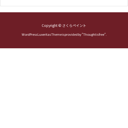
Copyright ©
さくらペイント
WordPress Luxeritas Theme is provided by "
Thought is free
".