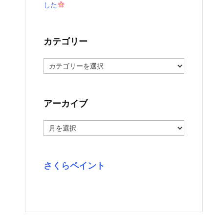
した
カテゴリー
カ
テ
ゴ
リ
ー
アーカイブ
ア
ー
カ
イ
ブ
さくらペイント