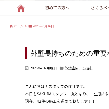
初めての方へ
さくらペ
ホーム
>
2025年6月16日


外壁長持ちのための重要
2025/6/16 月曜日
外壁塗装
,
高槻市


こんにちは！スタッフの住井です。
本日もSAKURAスタッフ一丸となり、一生懸命
現在、42件の施工を進めております！！