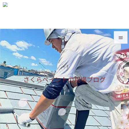


メニュ

サイド
さくらペイントの現場ブログ

前へ

次へ

検索