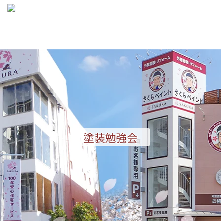

メニュ

サイド

前へ

次へ

塗装勉強会
検索