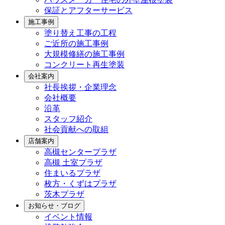
保証とアフターサービス
施工事例
塗り替え工事の工程
ご近所の施工事例
大規模修繕の施工事例
コンクリート再生塗装
会社案内
社長挨拶・企業理念
会社概要
沿革
スタッフ紹介
社会貢献への取組
店舗案内
高槻センタープラザ
高槻 土室プラザ
住まいるプラザ
枚方・くずはプラザ
茨木プラザ
お知らせ・ブログ
イベント情報