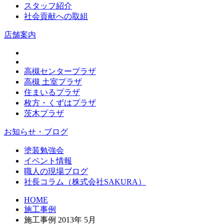
スタッフ紹介
社会貢献への取組
店舗案内
高槻センタープラザ
高槻 土室プラザ
住まいるプラザ
枚方・くずはプラザ
茨木プラザ
お知らせ・ブログ
塗装勉強会
イベント情報
職人の現場ブログ
社長コラム
（株式会社SAKURA）
HOME
施工事例
施工事例 2013年 5月