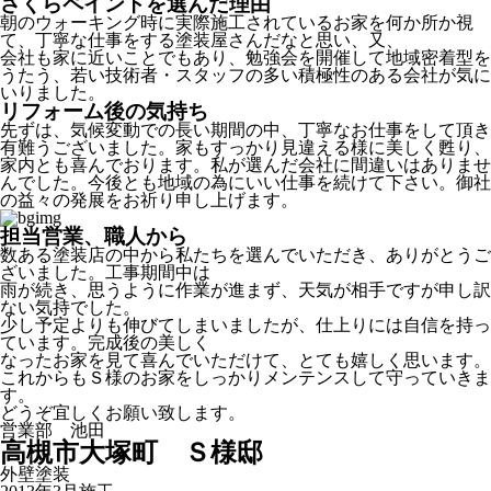
さくらペイントを選んだ理由
朝のウォーキング時に実際施工されているお家を何か所か視
て、丁寧な仕事をする塗装屋さんだなと思い、又、
会社も家に近いことでもあり、勉強会を開催して地域密着型を
うたう、若い技術者・スタッフの多い積極性のある会社が気に
いりました。
リフォーム後の気持ち
先ずは、気候変動での長い期間の中、丁寧なお仕事をして頂き
有難うございました。家もすっかり見違える様に美しく甦り、
家内とも喜んでおります。私が選んだ会社に間違いはありませ
んでした。今後とも地域の為にいい仕事を続けて下さい。御社
の益々の発展をお祈り申し上げます。
担当営業、職人から
数ある塗装店の中から私たちを選んでいただき、ありがとうご
ざいました。工事期間中は
雨が続き、思うように作業が進まず、天気が相手ですが申し訳
ない気持でした。
少し予定よりも伸びてしまいましたが、仕上りには自信を持っ
ています。完成後の美しく
なったお家を見て喜んでいただけて、とても嬉しく思います。
これからもＳ様のお家をしっかりメンテンスして守っていきま
す。
どうぞ宜しくお願い致します。
営業部 池田
高槻市大塚町 Ｓ様邸
外壁塗装