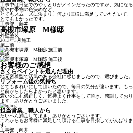
工事中は日記でのやりとりがメインだったのですが、気になる
所や付帯物の色決めなど、
とてもスムーズに決まり、何よりH様に満足していただいて、
とてもよかったです。
工事部 藤本
高槻市塚原 М様邸
外壁塗装
2013年3月施工
施工前
完成
お客様のご感想
さくらペイントを選んだ理由
地元密着型で活気のある会社に感じましたので、選びました。
リフォーム後の気持ち
とてもきれいにして頂いたので、毎日の気分が違います。もっ
と前からしたらよかったと思います。
若いのに礼儀正しく、気持よく仕事をして頂き、感謝しており
ます。ありがとうございました。
担当営業、職人から
たいへん満足して頂き、ありがとうございます。
これからもお客様に満足して頂ける仕事を目指してがんばりま
す。
工事部 向井