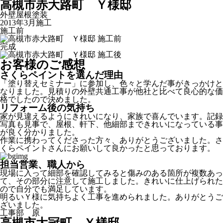
高槻市赤大路町 Ｙ様邸
外壁屋根塗装
2013年3月施工
施工前
完成
お客様のご感想
さくらペイントを選んだ理由
「塗り替えセミナー」に参加し、色々と学んだ事がきっかけと
なりました。見積りの外壁共通工事が他社と比べて良心的な価
格でしたので決めました。
リフォーム後の気持ち
家が見違えるようにきれいになり、家族で喜んでいます。記録
写真も見事で、屋根、軒下、他細部まできれいになっている事
が良く分かりました。
作業に携わってくださった方々、ありがとうございました。さ
くらペイントさんにお願いして良かったと思っております。
担当営業、職人から
現場に入って細部を確認してみると傷みのある箇所が複数あっ
て、その部分に注意して施工しました。きれいに仕上げられた
ので自分でも満足しています。
明るいＹ様に気持ちよく工事を進められました。ありがとうご
ざいました。
工事部 原