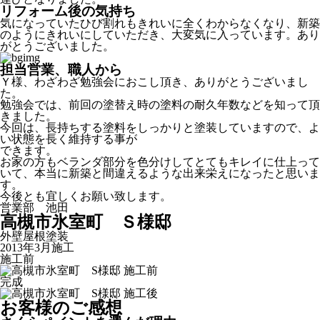
リフォーム後の気持ち
気になっていたひび割れもきれいに全くわからなくなり、新築
のようにきれいにしていただき、大変気に入っています。あり
がとうございました。
担当営業、職人から
Ｙ様、わざわざ勉強会におこし頂き、ありがとうございまし
た。
勉強会では、前回の塗替え時の塗料の耐久年数などを知って頂
きました。
今回は、長持ちする塗料をしっかりと塗装していますので、よ
い状態を長く維持する事が
できます。
お家の方もベランダ部分を色分けしてとてもキレイに仕上って
いて、本当に新築と間違えるような出来栄えになったと思いま
す。
今後とも宜しくお願い致します。
営業部 池田
高槻市氷室町 Ｓ様邸
外壁屋根塗装
2013年3月施工
施工前
完成
お客様のご感想