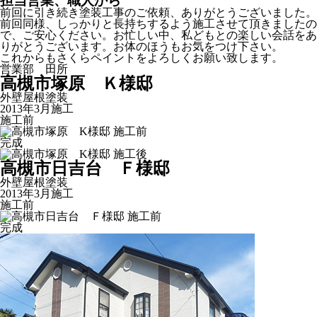
担当営業、職人から
前回に引き続き塗装工事のご依頼、ありがとうございました。
前回同様、しっかりと長持ちするよう施工させて頂きましたの
で、ご安心ください。お忙しい中、私どもとの楽しい会話をあ
りがとうございます。お体のほうもお気をつけ下さい。
これからもさくらペイントをよろしくお願い致します。
営業部 田所
高槻市塚原 Ｋ様邸
外壁屋根塗装
2013年3月施工
施工前
完成
高槻市日吉台 Ｆ様邸
外壁屋根塗装
2013年3月施工
施工前
完成