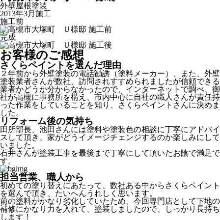
外壁屋根塗装
2013年3月施工
施工前
完成
お客様のご感想
さくらペイントを選んだ理由
２年前から外壁塗装の電話勧誘（塗料メーカー）、また、外壁
塗装業者さんが数社、訪問されすすめられましたが信頼できる
業者かどうか分からなかったので、インターネットで調べ、御
社が高槻に事務所を構え、市内中心に自社の職人さんが責任持
った作業をしていることを知り、さくらペイントさんに決めま
した。
リフォーム後の気持ち
田所部長、池田さんには塗料や塗装色の相談に丁寧にアドバイ
スして頂き、家がどうイメージチェンジするのか楽しみにして
いました。
石井さんが塗装工事を最後まで丁寧にして頂いたお陰で満足で
す。
担当営業、職人から
初めての塗り替えにあたって、数社ある中からさくらペイント
を選んで頂き、たいへんうれしく思います。
前の塗料がかなり劣化していたため、今回専門店として下地の
補修にかなり力を入れて、塗装しましたので、しっかり長持ち
します！