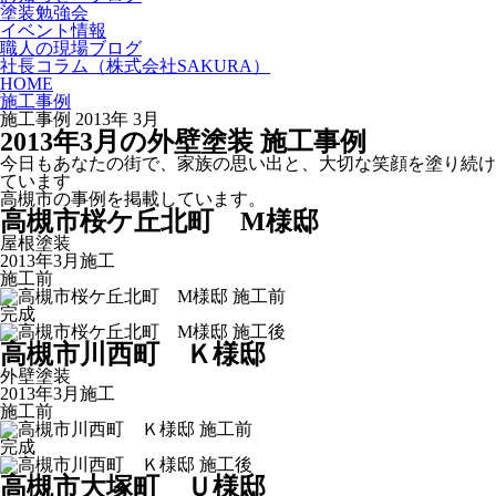
塗装勉強会
イベント情報
職人の現場ブログ
社長コラム
（株式会社SAKURA）
HOME
施工事例
施工事例 2013年 3月
2013
年
3
月
の外壁塗装 施工事例
今日もあなたの街で、家族の思い出と、大切な笑顔を塗り続け
ています
高槻市の事例を掲載しています。
高槻市桜ケ丘北町 М様邸
屋根塗装
2013年3月施工
施工前
完成
高槻市川西町 Ｋ様邸
外壁塗装
2013年3月施工
施工前
完成
高槻市大塚町 Ｕ様邸