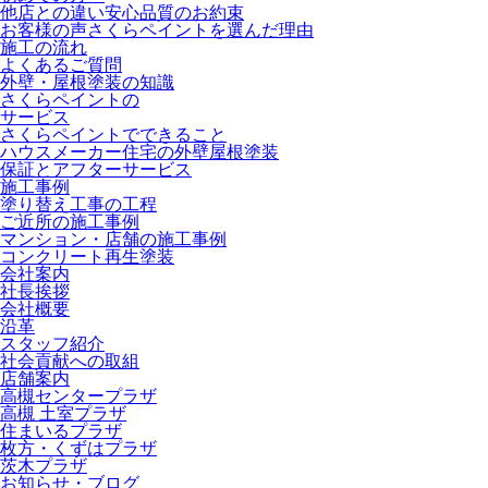
他店との違い
安心品質のお約束
お客様の声
さくらペイントを選んだ理由
施工の流れ
よくあるご質問
外壁・屋根塗装の知識
さくらペイントの
サービス
さくらペイントでできること
ハウスメーカー住宅の外壁屋根塗装
保証とアフターサービス
施工事例
塗り替え工事の工程
ご近所の施工事例
マンション・店舗の施工事例
コンクリート再生塗装
会社案内
社長挨拶
会社概要
沿革
スタッフ紹介
社会貢献への取組
店舗案内
高槻センタープラザ
高槻 土室プラザ
住まいるプラザ
枚方・くずはプラザ
茨木プラザ
お知らせ・ブログ