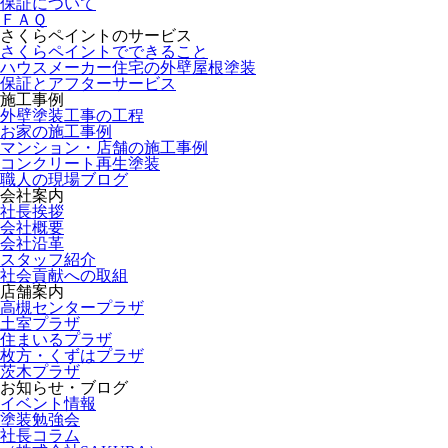
保証について
ＦＡＱ
さくらペイントのサービス
さくらペイントでできること
ハウスメーカー住宅の外壁屋根塗装
保証とアフターサービス
施工事例
外壁塗装工事の工程
お家の施工事例
マンション・店舗の施工事例
コンクリート再生塗装
職人の現場ブログ
会社案内
社長挨拶
会社概要
会社沿革
スタッフ紹介
社会貢献への取組
店舗案内
高槻センタープラザ
土室プラザ
住まいるプラザ
枚方・くずはプラザ
茨木プラザ
お知らせ・ブログ
イベント情報
塗装勉強会
社長コラム