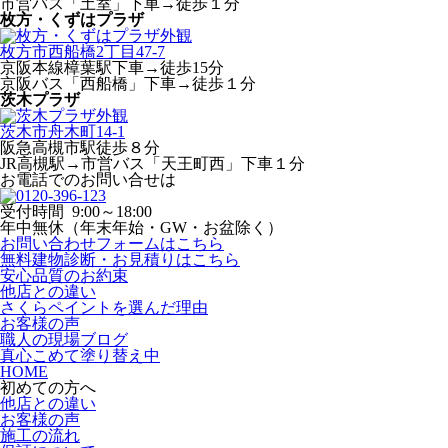
市営バス「土室」下車→徒歩１分
枚方・くずはプラザ
枚方市西船橋2丁目47-7
京阪本線樟葉駅下車→徒歩15分
京阪バス「西船橋」下車→徒歩１分
茨木プラザ
茨木市舟木町14-1
阪急高槻市駅徒歩８分
JR高槻駅→市営バス「天王町西」下車１分
お電話でのお問い合せは
受付時間
9:00～18:00
年中無休
（年末年始・GW・お盆除く）
お問い合わせフォームはこちら
無料建物診断・お見積りはこちら
安心品質のお約束
他店との違い
さくらペイントを選んだ理由
お客様の声
職人の現場ブログ
真心こめて塗り替え中
HOME
初めての方へ
他店との違い
お客様の声
施工の流れ