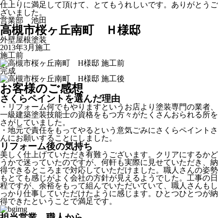
仕上りに満足して頂けて、とてもうれしいです。ありがとうご
ざいました。
営業部 池田
高槻市桜ヶ丘南町 Ｈ様邸
外壁屋根塗装
2013年3月施工
施工前
完成
お客様のご感想
さくらペイントを選んだ理由
・リフォーム何でもやりますというお店より塗装専門の業者、
一級建築塗装技能士の資格をもつ方々がたくさんおられる所を
さがしていました。
・地元で責任をもってやるという意気ごみにさくらペイントさ
んにお願いすることにしました。
リフォーム後の気持ち
美しく仕上げていただき有難うございます。クリアにするかど
うかで迷っていたのですが、何軒も実際に見せていただき、納
得できるところまで対応していただけました。職人さんの姿勢
もとても感じがよく会社の方針が見えるようでした。工事の日
程ですが、余裕をもって組んでいただいていて、職人さんもし
っかり仕事していただけたように感じます。ひとつひとつが納
得できたということで満足です。
担当営業、職人から