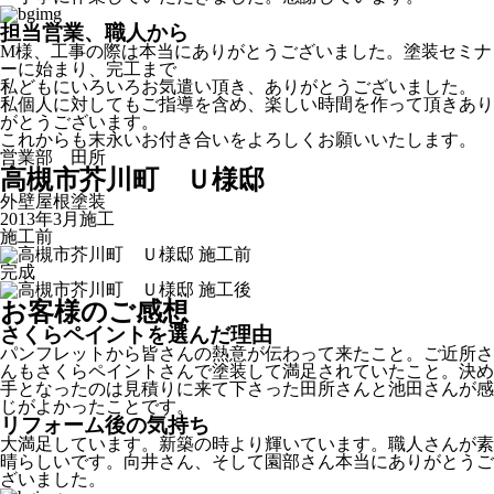
担当営業、職人から
М様、工事の際は本当にありがとうございました。塗装セミナ
ーに始まり、完工まで
私どもにいろいろお気遣い頂き、ありがとうございました。
私個人に対してもご指導を含め、楽しい時間を作って頂きあり
がとうございます。
これからも末永いお付き合いをよろしくお願いいたします。
営業部 田所
高槻市芥川町 Ｕ様邸
外壁屋根塗装
2013年3月施工
施工前
完成
お客様のご感想
さくらペイントを選んだ理由
パンフレットから皆さんの熱意が伝わって来たこと。ご近所さ
んもさくらペイントさんで塗装して満足されていたこと。決め
手となったのは見積りに来て下さった田所さんと池田さんが感
じがよかったことです。
リフォーム後の気持ち
大満足しています。新築の時より輝いています。職人さんが素
晴らしいです。向井さん、そして園部さん本当にありがとうご
ざいました。