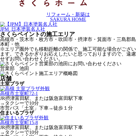
リフォーム・新築は
SAKURA HOME
JPM 日本塗装名人社
さくらペイントの施工エリア
高槻市・茨木市・枚方市・吹田市・摂津市・箕面市・三島郡島
本町・他
※エリア圏外でも移動距離の関係で、施工可能な場合がござい
ます。できるかぎりお応えしたいと思っておりますので、遠慮
せずお問い合わせください。
営業部 池田
店舗
土室プラザ
高槻市土室町72-1
JR摂津富田駅、または阪急富田駅下車
→タクシーで10分
市営バス「土室」下車→徒歩１分
住まいるプラザ
高槻市土室町15-8
JR摂津富田駅、または阪急富田駅下車
→タクシーで10分