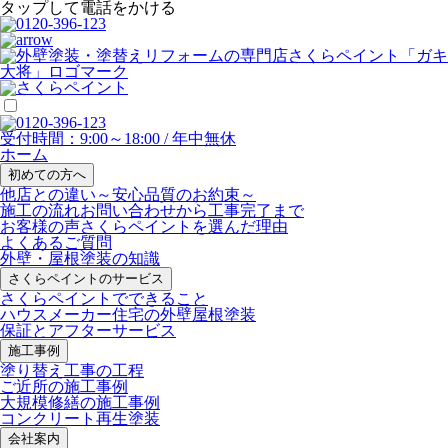
タップして電話をかける
受付時間：9:00～18:00 / 年中無休
ホーム
初めての方へ
他店との違い
～安心品質のお約束～
施工の流れ
お問い合わせから工事完了まで
お客様の声
さくらペイントを選んだ理由
よくあるご質問
外壁・屋根塗装の知識
さくらペイントのサービス
さくらペイントでできること
ハウスメーカー住宅の外壁屋根塗装
保証とアフターサービス
施工事例
塗り替え工事の工程
ご近所の施工事例
大規模修繕の施工事例
コンクリート再生塗装
会社案内