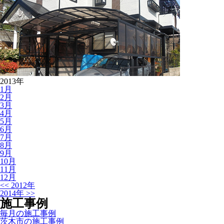
2013年
1
月
2
月
3
月
4
月
5
月
6
月
7
月
8
月
9
月
10
月
11
月
12
月
<<
2012年
2014年
>>
施工事例
毎月の施工事例
茨木市の施工事例