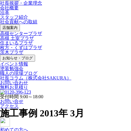
社長挨拶・企業理念
会社概要
沿革
スタッフ紹介
社会貢献への取組
店舗案内
高槻センタープラザ
高槻 土室プラザ
住まいるプラザ
枚方・くずはプラザ
茨木プラザ
お知らせ・ブログ
イベント情報
塗装勉強会
職人の現場ブログ
社長コラム
（株式会社SAKURA）
お問い合わせ
無料お見積り
受付時間
9:00～18:00
お問い合せ
アクセス
施工事例
2013年 3月
初めての方へ