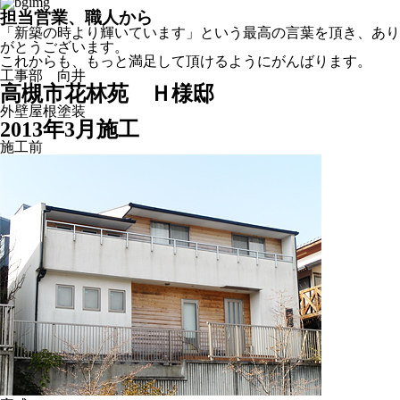
担当営業、職人から
「新築の時より輝いています」という最高の言葉を頂き、あり
がとうございます。
これからも、もっと満足して頂けるようにがんばります。
工事部 向井
高槻市花林苑 Ｈ様邸
外壁屋根塗装
2013年3月施工
施工前