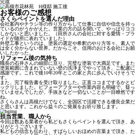
完成
お客様のご感想
さくらペイントを選んだ理由
会社案内やチラシ等の作り方からして仕事に自信や信念を持っ
ているのがうかがえた。営業の方の話を聞いて、やっぱりココ
しかないと思いました。（田所さんの会社に対する愛情・プラ
イドが随所に表れていました）
外壁工事というのは、塗装の選定や希釈のやり方等々、素人で
は全く分からない世界。だからこそ、信用のおける会社にお願
いしたかった。
リフォーム後の気持ち
職長の石井さんの細部に亘り、完璧な塗装で大満足です。また
塗装範囲に含まれていない壁の洗浄までやって頂き、ご配慮に
感謝です。これで後10年20年とこの家と共に歩んでいけそうで
す。
また、完了報告書を受け取りました。正直ココまでするかとビ
ックリしました。ビフォーアフターや作業内容も明確で、疑っ
ていませんでしたが、手抜きなど一切ないことが一目瞭然です
ね。
さくらさんは高槻だけでなく、全国区で活躍できる優良企業だ
と思います。これから益々のご発展をお祈り致します。
担当営業、職人から
今回は数ある業者から私どもさくらペイントを選んで頂き、あ
りがとうございます。
私どもの信念も伝わり、すばらしいおほめの言葉まで頂き、た