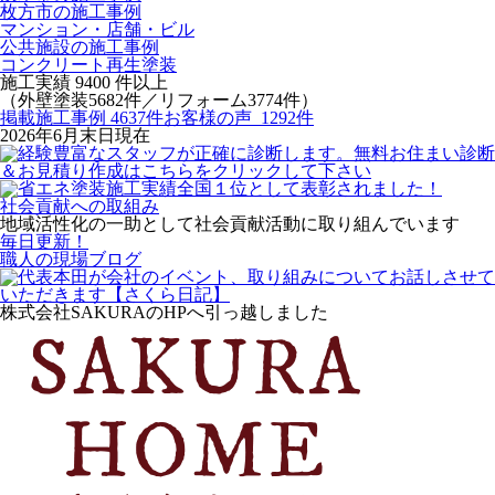
枚方市の施工事例
マンション・店舗・ビル
公共施設の施工事例
コンクリート再生塗装
施工実績
9400
件以上
（外壁塗装5682件／リフォーム3774件）
掲載施工事例 4637件
お客様の声 1292件
2026年6月末日現在
社会貢献への取組み
地域活性化の一助として社会貢献活動に取り組んでいます
毎日更新！
職人の現場ブログ
株式会社SAKURAのHPへ引っ越しました