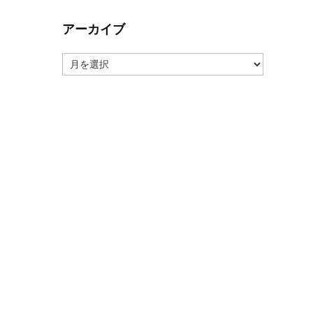
アーカイブ
ア
ー
カ
イ

ブ