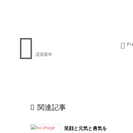


Pr
謹賀新年

関連記事
笑顔と元気と勇気を