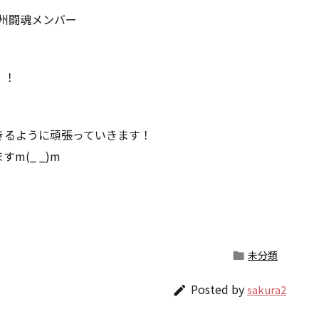
州闘魂メンバー
！！
きるように頑張っていきます！
(_ _)m
未分類

Posted by
sakura2
