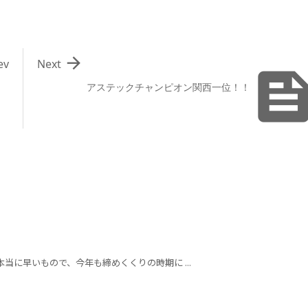

ev
Next
アステックチャンピオン関西一位！！
当に早いもので、今年も締めくくりの時期に ...