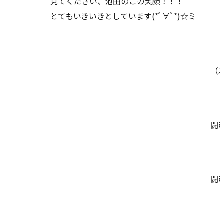
見てください、池田のこの笑顔！！！
とてもいきいきとしています(*ﾟ∀ﾟ*)☆ミ
（
闘
闘