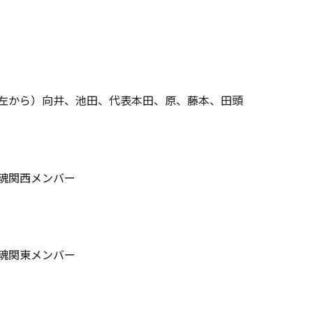
左から）向井、池田、代表本田、原、藤本、田頭
魂関西メンバー
魂関東メンバー