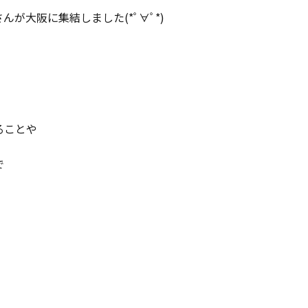
が大阪に集結しました(*ﾟ∀ﾟ*)
ることや
で