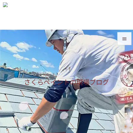


メニュ

サイド
さくらペイントの現場ブログ

前へ

次へ

検索