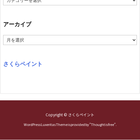
テ
ゴ
リ
ー
アーカイブ
ア
ー
カ
イ
ブ
さくらペイント
Copyright ©
さくらペイント
WordPress Luxeritas Theme is provided by "
Thought is free
".