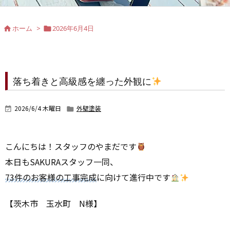
ホーム
>
2026年6月4日


落ち着きと高級感を纏った外観に
2026/6/4 木曜日
外壁塗装


こんにちは！スタッフのやまだです
本日もSAKURAスタッフ一同、
73件のお客様の工事完成
に向けて進行中です
【茨木市 玉水町 N様】