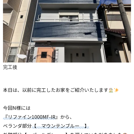
完工後
本日は、以前に完工したお家をご紹介いたします
今回N様には
『リファイン1000MF-IR
』から、
ベランダ部分
【 マウンテンブルー 】