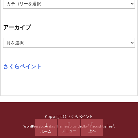
カ
テ
ゴ
リ
ー
アーカイブ
ア
ー
カ
イ
ブ
さくらペイント
Copyright ©
さくらペイント



WordPress Luxeritas Theme is provided by "
Thought is free
".
メニュー
上へ
ホーム