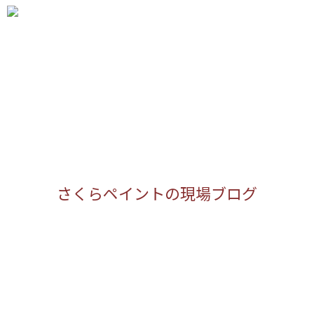

メニュ

サイド

前へ

次へ

さくらペイントの現場ブログ
検索