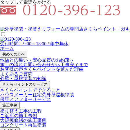
タップして電話をかける
受付時間：9:00～18:00 / 年中無休
ホーム
初めての方へ
他店との違い
～安心品質のお約束～
施工の流れ
お問い合わせから工事完了まで
お客様の声
さくらペイントを選んだ理由
よくあるご質問
外壁・屋根塗装の知識
さくらペイントのサービス
さくらペイントでできること
ハウスメーカー住宅の外壁屋根塗装
保証とアフターサービス
施工事例
塗り替え工事の工程
ご近所の施工事例
大規模修繕の施工事例
コンクリート再生塗装