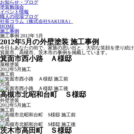
お知らせ・ブログ
塗装勉強会
イベント情報
職人の現場ブログ
社長コラム
（株式会社SAKURA）
HOME
施工事例
施工事例 2012年 5月
2012
年
5
月
の外壁塗装 施工事例
今日もあなたの街で、家族の思い出と、大切な笑顔を塗り続け
箕面市、高槻市、茨木市の事例を掲載しています。
箕面市西小路 Ａ様邸
屋根塗装
2012年5月施工
施工前
完成
高槻市北昭和台町 Ｓ様邸
外壁塗装
2012年5月施工
施工前
完成
茨木市高田町 Ｓ様邸