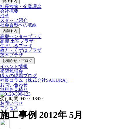
会社案内
社長挨拶・企業理念
会社概要
沿革
スタッフ紹介
社会貢献への取組
店舗案内
高槻センタープラザ
高槻 土室プラザ
住まいるプラザ
枚方・くずはプラザ
茨木プラザ
お知らせ・ブログ
イベント情報
塗装勉強会
職人の現場ブログ
社長コラム
（株式会社SAKURA）
お問い合わせ
無料お見積り
受付時間
9:00～18:00
お問い合せ
アクセス
施工事例
2012年 5月