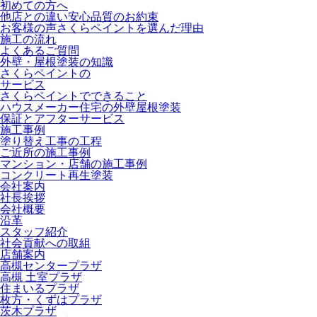
初めての方へ
他店との違い
安心品質のお約束
お客様の声
さくらペイントを選んだ理由
施工の流れ
よくあるご質問
外壁・屋根塗装の知識
さくらペイントの
サービス
さくらペイントでできること
ハウスメーカー住宅の外壁屋根塗装
保証とアフターサービス
施工事例
塗り替え工事の工程
ご近所の施工事例
マンション・店舗の施工事例
コンクリート再生塗装
会社案内
社長挨拶
会社概要
沿革
スタッフ紹介
社会貢献への取組
店舗案内
高槻センタープラザ
高槻 土室プラザ
住まいるプラザ
枚方・くずはプラザ
茨木プラザ