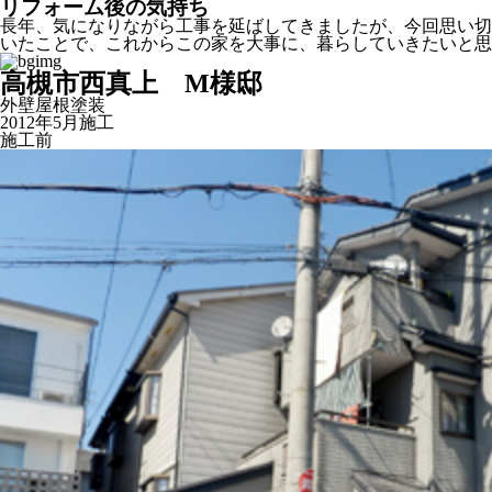
リフォーム後の気持ち
長年、気になりながら工事を延ばしてきましたが、今回思い切
いたことで、これからこの家を大事に、暮らしていきたいと思
高槻市西真上 М様邸
外壁屋根塗装
2012年5月施工
施工前