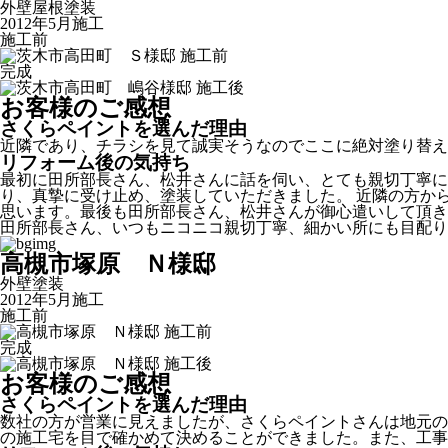
外壁屋根塗装
2012年5月施工
施工前
完成
お客様のご感想
さくらペイントを選んだ理由
近隣であり、チラシを見て誠実そうなのでここに絶対塗り替え
リフォーム後の気持ち
最初に田所部長さん、松井さんに話を伺い、とても親切丁寧に
り、真摯に受け止め、塗装していただきました。 近隣の方か
思います。最後も田所部長さん、松井さんが御心遣いして頂き
田所部長さん、いつもニコニコ親切丁寧、細かい所にも目配り
高槻市塚原 Ｎ様邸
外壁塗装
2012年5月施工
施工前
完成
お客様のご感想
さくらペイントを選んだ理由
数社の方が営業に見えましたが、さくらペイントさんは地元の
の施工宅を目で確かめて決めることができました。また、工事