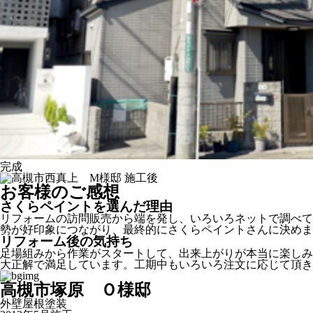
完成
お客様のご感想
さくらペイントを選んだ理由
リフォームの訪問販売から端を発し、いろいろネットで調べて
勢が好印象につながり、最終的にさくらペイントさんに決めま
リフォーム後の気持ち
足場組みから作業がスタートして、出来上がりが本当に楽しみ
大正解で満足しています。工期中もいろいろ注文に応じて頂き
高槻市塚原 Ｏ様邸
外壁屋根塗装