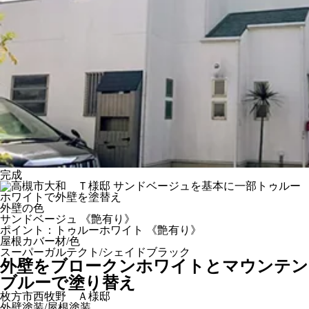
完成
外壁の色
サンドベージュ 《艶有り》
ポイント：トゥルーホワイト 《艶有り》
屋根カバー材/色
スーパーガルテクト/シェイドブラック
外壁をブロークンホワイトとマウンテン
ブルーで塗り替え
枚方市西牧野 Ａ様邸
外壁塗装/屋根塗装