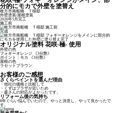
花咲-極-フォギーオレンジがメイン、部
分的にモカで外壁を塗替え
枚方市南船橋 Ｔ様邸
外壁塗装/屋根塗装
2026年5月完工
施工前
完成
オリジナル塗料 花咲-極- 使用
外壁の色
フォギーオレンジ 《3分艶》
ポイント：モカ 《3分艶》
屋根の色
ラセットブラウン
お客様のご感想
さくらペイントを選んだ理由
・他社の価格と比較して
・くずはプラザが近いため
・森さんの対応がよかったです。
リフォーム後の気持ち
8年ぐらい悩んでいたので、やっと決意し、やって良かったで
す。