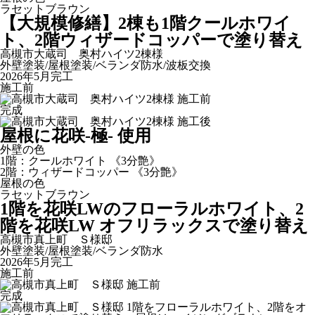
ラセットブラウン
【大規模修繕】2棟も1階クールホワイ
ト、2階ウィザードコッパーで塗り替え
高槻市大蔵司 奥村ハイツ2棟様
外壁塗装/屋根塗装/ベランダ防水/波板交換
2026年5月完工
施工前
完成
屋根に花咲-極- 使用
外壁の色
1階：クールホワイト 《3分艶》
2階：ウィザードコッパー 《3分艶》
屋根の色
ラセットブラウン
1階を花咲LWのフローラルホワイト、2
階を花咲LW オフリラックスで塗り替え
高槻市真上町 Ｓ様邸
外壁塗装/屋根塗装/ベランダ防水
2026年5月完工
施工前
完成