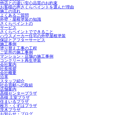
他店との違い
安心品質のお約束
お客様の声
さくらペイントを選んだ理由
施工の流れ
よくあるご質問
外壁・屋根塗装の知識
さくらペイントの
サービス
さくらペイントでできること
ハウスメーカー住宅の外壁屋根塗装
保証とアフターサービス
施工事例
塗り替え工事の工程
ご近所の施工事例
マンション・店舗の施工事例
コンクリート再生塗装
会社案内
社長挨拶
会社概要
沿革
スタッフ紹介
社会貢献への取組
店舗案内
高槻センタープラザ
高槻 土室プラザ
住まいるプラザ
枚方・くずはプラザ
茨木プラザ
お知らせ・ブログ