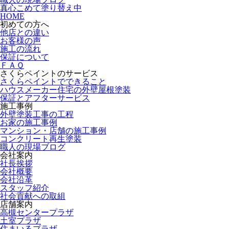
真心こめて塗り替え中
HOME
初めての方へ
他店との違い
お客様の声
施工の流れ
保証について
ＦＡＱ
さくらペイントのサービス
さくらペイントでできること
ハウスメーカー住宅の外壁屋根塗装
保証とアフターサービス
施工事例
外壁塗装工事の工程
お家の施工事例
マンション・店舗の施工事例
コンクリート再生塗装
職人の現場ブログ
会社案内
社長挨拶
会社概要
会社沿革
スタッフ紹介
社会貢献への取組
店舗案内
高槻センタープラザ
土室プラザ
住まいるプラザ