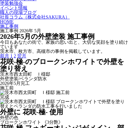
塗装勉強会
イベント情報
職人の現場ブログ
社長コラム
（株式会社SAKURA）
HOME
施工事例
施工事例 2026年 5月
2026
年
5
月
の外壁塗装 施工事例
今日もあなたの街で、家族の思い出と、大切な笑顔を塗り続け
ています
茨木市、枚方市、高槻市の事例を掲載しています。
前月
1
2
翌月
花咲-極-のブロークンホワイトで外壁を
塗り替え
茨木市西太田町 Ｉ様邸
外壁塗装/ベランダ防水
2026年5月完工
施工前
完成
外壁に 花咲-極- 使用
外壁の色
ブロークンホワイト 《3分艶》