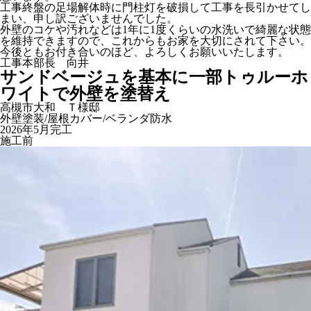
工事終盤の足場解体時に門柱灯を破損して工事を長引かせてし
まい、申し訳ございませんでした。
外壁のコケや汚れなどは1年に1度くらいの水洗いで綺麗な状態
を維持できますので、これからもお家を大切にされて下さい。
今後ともお付き合いのほど、よろしくお願いいたします。
工事本部長 向井
サンドベージュを基本に一部トゥルーホ
ワイトで外壁を塗替え
高槻市大和 Ｔ様邸
外壁塗装/屋根カバー/ベランダ防水
2026年5月完工
施工前