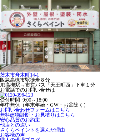
茨木市舟木町14-1
阪急高槻市駅徒歩８分
JR高槻駅→市営バス「天王町西」下車１分
お電話でのお問い合せは
受付時間
9:00～18:00
年中無休
（年末年始・GW・お盆除く）
お問い合わせフォームはこちら
無料建物診断・お見積りはこちら
安心品質のお約束
他店との違い
さくらペイントを選んだ理由
お客様の声
職人の現場ブログ