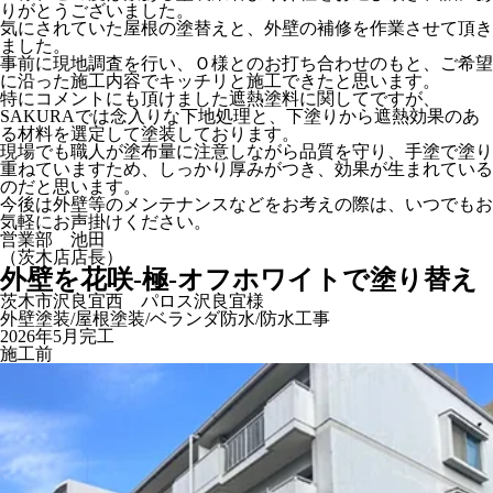
りがとうございました。
気にされていた屋根の塗替えと、外壁の補修を作業させて頂き
ました。
事前に現地調査を行い、Ｏ様とのお打ち合わせのもと、ご希望
に沿った施工内容でキッチリと施工できたと思います。
特にコメントにも頂けました遮熱塗料に関してですが、
SAKURAでは念入りな下地処理と、下塗りから遮熱効果のあ
る材料を選定して塗装しております。
現場でも職人が塗布量に注意しながら品質を守り、手塗で塗り
重ねていますため、しっかり厚みがつき、効果が生まれている
のだと思います。
今後は外壁等のメンテナンスなどをお考えの際は、いつでもお
気軽にお声掛けください。
営業部 池田
（茨木店店長）
外壁を花咲-極-オフホワイトで塗り替え
茨木市沢良宜西 パロス沢良宜様
外壁塗装/屋根塗装/ベランダ防水/防水工事
2026年5月完工
施工前