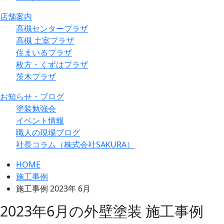
店舗案内
高槻センタープラザ
高槻 土室プラザ
住まいるプラザ
枚方・くずはプラザ
茨木プラザ
お知らせ・ブログ
塗装勉強会
イベント情報
職人の現場ブログ
社長コラム
（株式会社SAKURA）
HOME
施工事例
施工事例 2023年 6月
2023
年
6
月
の外壁塗装 施工事例