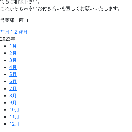
でもご相談下さい。
これからも末永いお付き合いを宜しくお願いいたします。
営業部 西山
前月
1
2
翌月
2023年
1
月
2
月
3
月
4
月
5
月
6
月
7
月
8
月
9
月
10
月
11
月
12
月