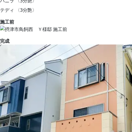
バニラ 〈3分艶〉
テディ 〈3分艶〉
施工前
完成