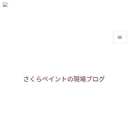


メニュ

サイド
さくらペイントの現場ブログ

前へ

次へ

検索