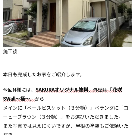
施工後
本日も完成したお家をご紹介します。
今回N様には、
SAKURAオリジナル塗料
、外壁用『
花咲
SWall～極～
』
から
メインに「ペールビスケット（３分艶）」ベランダに「コ
ーヒーブラウン（３分艶）」をお選びいただきました。
また写真では見えにくいですが、屋根の塗装もご依頼いた
だき、