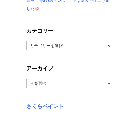
暮らしを彩る外観へ、丁寧な塗装で仕上げま
した
カテゴリー
カ
テ
ゴ
リ
ー
アーカイブ
ア
ー
カ
イ
ブ
さくらペイント