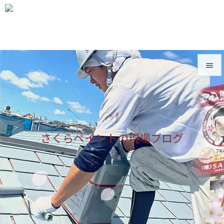


メニュ

サイド
さくらペイントの現場ブログ

前へ

次へ

検索