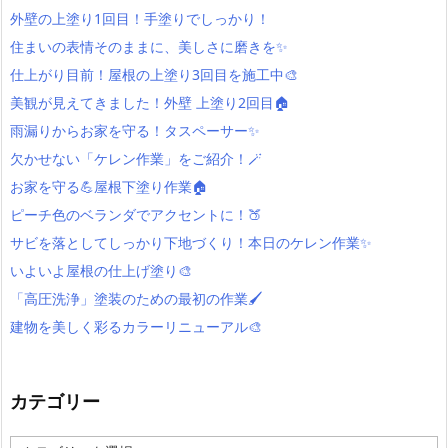
外壁の上塗り1回目！手塗りでしっかり！
住まいの表情そのままに、美しさに磨きを✨
仕上がり目前！屋根の上塗り3回目を施工中🎨
美観が見えてきました！外壁 上塗り2回目🏠
雨漏りからお家を守る！タスペーサー✨
欠かせない「ケレン作業」をご紹介！🪄
お家を守る💪屋根下塗り作業🏠
ピーチ色のベランダでアクセントに！🍑
サビを落としてしっかり下地づくり！本日のケレン作業✨
いよいよ屋根の仕上げ塗り🎨
「高圧洗浄」塗装のための最初の作業🖌️
建物を美しく彩るカラーリニューアル🎨
カテゴリー
カ