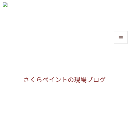


メニュ

サイド
さくらペイントの現場ブログ

前へ

次へ

検索