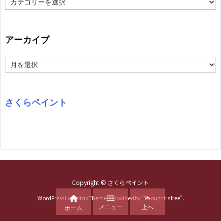
テ
ゴ
リ
ー
アーカイブ
ア
ー
カ
イ
ブ
さくらペイント
Copyright ©
さくらペイント



WordPress Luxeritas Theme is provided by "
Thought is free
".
メニュー
上へ
ホーム