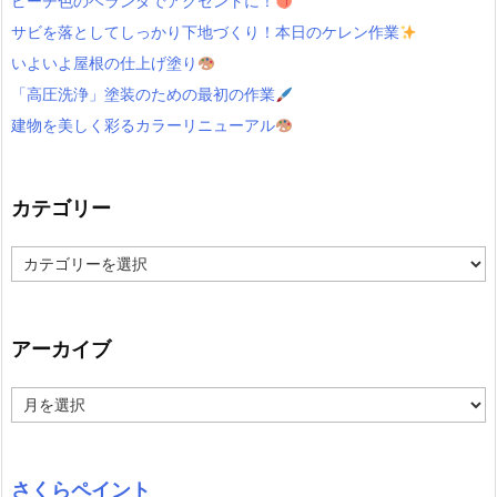
ピーチ色のベランダでアクセントに！
サビを落としてしっかり下地づくり！本日のケレン作業
いよいよ屋根の仕上げ塗り
「高圧洗浄」塗装のための最初の作業
建物を美しく彩るカラーリニューアル
カテゴリー
カ
テ
ゴ
リ
ー
アーカイブ
ア
ー
カ
イ
ブ
さくらペイント