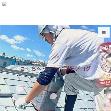


メニュ

サイド
さくらペイントの現場ブログ

前へ

次へ

検索