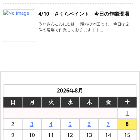
4/10 さくらペイント 今日の作業現場
みなさんこんにちは、 親方の本田です。 今日は２
件の現場で作業しております！！ ...
2026年8月
日
月
火
水
木
金
土
1
2
3
4
5
6
7
8
9
10
11
12
13
14
15