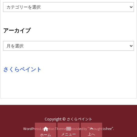
カ
テ
ゴ
リ
ー
アーカイブ
ア
ー
カ
イ
ブ
さくらペイント
Copyright ©
さくらペイント



WordPress Luxeritas Theme is provided by "
Thought is free
".
メニュー
上へ
ホーム