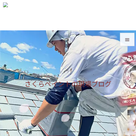


メニュ

サイド
さくらペイントの現場ブログ

前へ

次へ

検索