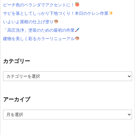
ピーチ色のベランダでアクセントに！
サビを落としてしっかり下地づくり！本日のケレン作業
いよいよ屋根の仕上げ塗り
「高圧洗浄」塗装のための最初の作業
建物を美しく彩るカラーリニューアル
カテゴリー
カ
テ
ゴ
リ
ー
アーカイブ
ア
ー
カ
イ