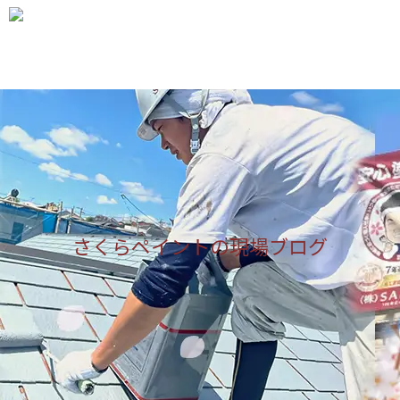

メニュ

サイド

前へ

次へ

さくらペイントの現場ブログ
検索