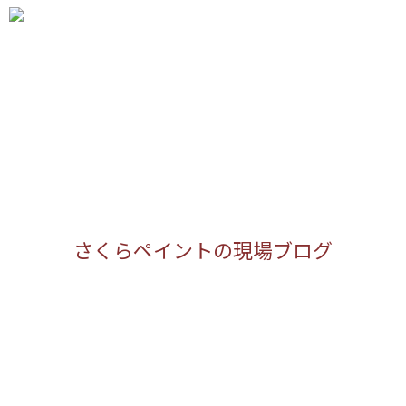

メニュ

サイド

前へ

次へ

さくらペイントの現場ブログ
検索