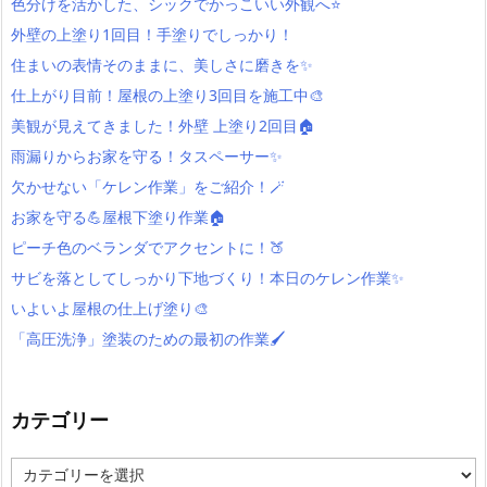
色分けを活かした、シックでかっこいい外観へ⭐
外壁の上塗り1回目！手塗りでしっかり！
住まいの表情そのままに、美しさに磨きを✨
仕上がり目前！屋根の上塗り3回目を施工中🎨
美観が見えてきました！外壁 上塗り2回目🏠
雨漏りからお家を守る！タスペーサー✨
欠かせない「ケレン作業」をご紹介！🪄
お家を守る💪屋根下塗り作業🏠
ピーチ色のベランダでアクセントに！🍑
サビを落としてしっかり下地づくり！本日のケレン作業✨
いよいよ屋根の仕上げ塗り🎨
「高圧洗浄」塗装のための最初の作業🖌️
カテゴリー
カ