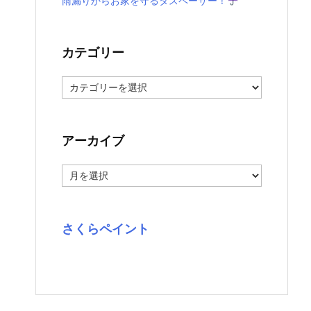
雨漏りからお家を守るタスペーサー！
カテゴリー
カ
テ
ゴ
リ
ー
アーカイブ
ア
ー
カ
イ
ブ
さくらペイント