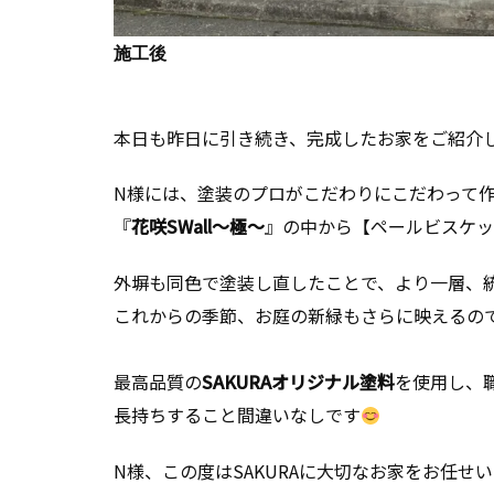
施工後
本日も昨日に引き続き、完成したお家をご紹介
N様には、塗装のプロがこだわりにこだわって
『
花咲SWall～極～
』の中から【ペールビスケッ
外塀も同色で塗装し直したことで、より一層、
これからの季節、お庭の新緑もさらに映えるの
最高品質の
SAKURAオリジナル塗料
を使用し、
長持ちすること間違いなしです
N様、この度はSAKURAに大切なお家をお任せ