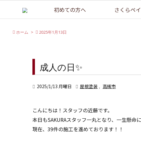
初めての方へ
さくらペイ

ホーム
>

2025年1月13日
成人の日✨

2025/1/13 月曜日

屋根塗装
,
高槻市
こんにちは！スタッフの近藤です。
本日もSAKURAスタッフ一丸となり、一生懸命
現在、39件の施工を進めております！！