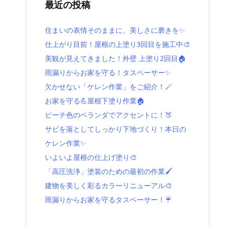
最近の投稿
住まいの表情そのままに、美しさに磨きを✨
仕上がり目前！屋根の上塗り3回目を施工中🎨
美観が見えてきました！外壁 上塗り2回目🏠
雨漏りからお家を守る！タスペーサー✨
欠かせない「ケレン作業」をご紹介！🪄
お家を守る💪屋根下塗り作業🏠
ピーチ色のベランダでアクセントに！🍑
サビを落としてしっかり下地づくり！本日の
ケレン作業✨
いよいよ屋根の仕上げ塗り🎨
「高圧洗浄」塗装のための最初の作業🖌️
建物を美しく彩るカラーリニューアル🎨
雨漏りからお家を守るタスペーサー！☔