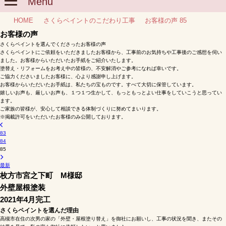
Menu
HOME
さくらペイントのこだわり工事
お客様の声 85
お客様の声
さくらペイントを選んでくださったお客様の声
さくらペイントにご依頼をいただきましたお客様から、工事前のお気持ちや工事後のご感想を伺い
ました。お客様からいただいたお手紙をご紹介いたします。
塗替え・リフォームをお考え中の皆様の、不安解消やご参考になれば幸いです。
ご協力くださいましたお客様に、心より感謝申し上げます。
お客様からいただいたお手紙は、私たちの宝ものです。すべて大切に保管しています。
嬉しいお声も、厳しいお声も、１つ１つ生かして、もっともっとよい仕事をしていこうと思ってい
ます。
ご家族の皆様が、安心して相談できる体制づくりに努めてまいります。
※掲載許可をいただいたお客様のみ公開しております。
83
84
85
最新
枚方市宮之下町 М様邸
外壁屋根塗装
2021年4月完工
さくらペイントを選んだ理由
高槻市在住の次男の家の「外壁・屋根塗り替え」を御社にお願いし、工事の状況を聞き、またその