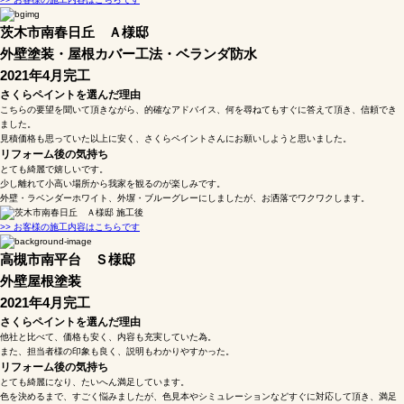
茨木市南春日丘 Ａ様邸
外壁塗装・屋根カバー工法・ベランダ防水
2021年4月完工
さくらペイントを選んだ理由
こちらの要望を聞いて頂きながら、的確なアドバイス、何を尋ねてもすぐに答えて頂き、信頼でき
ました。
見積価格も思っていた以上に安く、さくらペイントさんにお願いしようと思いました。
リフォーム後の気持ち
とても綺麗で嬉しいです。
少し離れて小高い場所から我家を観るのが楽しみです。
外壁・ラベンダーホワイト、外塀・ブルーグレーにしましたが、お洒落でワクワクします。
>> お客様の施工内容はこちらです
高槻市南平台 Ｓ様邸
外壁屋根塗装
2021年4月完工
さくらペイントを選んだ理由
他社と比べて、価格も安く、内容も充実していた為。
また、担当者様の印象も良く、説明もわかりやすかった。
リフォーム後の気持ち
とても綺麗になり、たいへん満足しています。
色を決めるまで、すごく悩みましたが、色見本やシミュレーションなどすぐに対応して頂き、満足