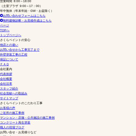
営業時間
8:00～18:00
（土室プラザ 9:00～17：00）
年中無休
（年末年始・GW・お盆除く）
お問い合わせフォームはこちら
無料建物診断・お見積作成はこちら
ページ
TOPへ
トップページへ
さくらペイントの安心
他店との違い
お問い合せから工事完了まで
外壁塗装工事の工程
保証について
ＦＡＱ
会社案内
代表挨拶
会社概要
会社沿革
スタッフ紹介
社会貢献への取組み
サイトマップ
さくらペイントのこだわり工事
お客様の声
ご近所の施工事例
マンション・店舗・公共施設の施工事例
コンクリート再生塗装
職人の現場ブログ
お問い合せ・お見積りなど