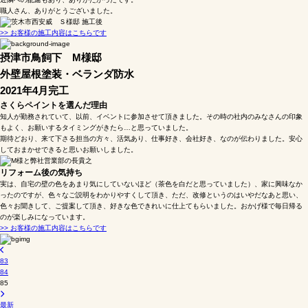
職人さん、ありがとうございました。
>> お客様の施工内容はこちらです
摂津市鳥飼下 М様邸
外壁屋根塗装・ベランダ防水
2021年4月完工
さくらペイントを選んだ理由
知人が勤務されていて、以前、イベントに参加させて頂きました。その時の社内のみなさんの印象
もよく、お願いするタイミングがきたら…と思っていました。
期待どおり、来て下さる担当の方々、活気あり、仕事好き、会社好き、なのが伝わりました。安心
しておまかせできると思いお願いしました。
リフォーム後の気持ち
実は、自宅の壁の色をあまり気にしていないほど（茶色を白だと思っていました）、家に興味なか
ったのですが、色々なご説明をわかりやすくして頂き、ただ、改修というのはいやだなあと思い、
色々お聞きして、ご提案して頂き、好きな色できれいに仕上てもらいました。おかげ様で毎日帰る
のが楽しみになっています。
>> お客様の施工内容はこちらです
83
84
85
最新