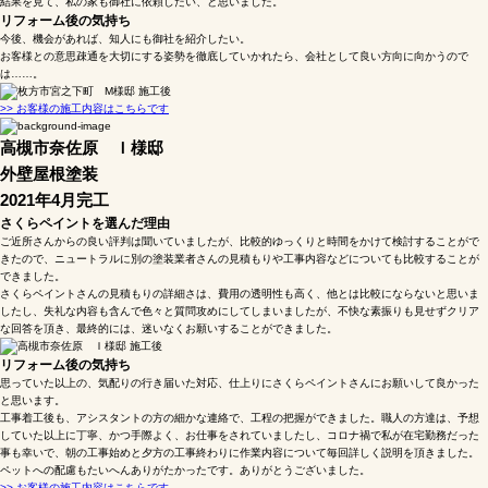
結果を見て、私の家も御社に依頼したい、と思いました。
リフォーム後の気持ち
今後、機会があれば、知人にも御社を紹介したい。
お客様との意思疎通を大切にする姿勢を徹底していかれたら、会社として良い方向に向かうので
は……。
>> お客様の施工内容はこちらです
高槻市奈佐原 Ｉ様邸
外壁屋根塗装
2021年4月完工
さくらペイントを選んだ理由
ご近所さんからの良い評判は聞いていましたが、比較的ゆっくりと時間をかけて検討することがで
きたので、ニュートラルに別の塗装業者さんの見積もりや工事内容などについても比較することが
できました。
さくらペイントさんの見積もりの詳細さは、費用の透明性も高く、他とは比較にならないと思いま
したし、失礼な内容も含んで色々と質問攻めにしてしまいましたが、不快な素振りも見せずクリア
な回答を頂き、最終的には、迷いなくお願いすることができました。
リフォーム後の気持ち
思っていた以上の、気配りの行き届いた対応、仕上りにさくらペイントさんにお願いして良かった
と思います。
工事着工後も、アシスタントの方の細かな連絡で、工程の把握ができました。職人の方達は、予想
していた以上に丁寧、かつ手際よく、お仕事をされていましたし、コロナ禍で私が在宅勤務だった
事も幸いで、朝の工事始めと夕方の工事終わりに作業内容について毎回詳しく説明を頂きました。
ペットへの配慮もたいへんありがたかったです。ありがとうございました。
>> お客様の施工内容はこちらです