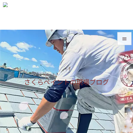


メニュ

サイド
さくらペイントの現場ブログ

前へ

次へ

検索