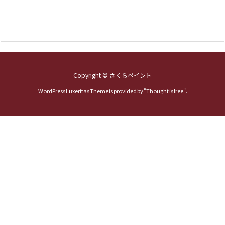
Copyright ©
さくらペイント
WordPress Luxeritas Theme is provided by "
Thought is free
".