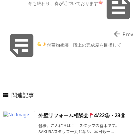

冬も終わり、春が近づいております


Prev
付帯物塗装
一段上の完成度を目指して
関連記事

外壁リフォーム相談会
4/22㊏・23㊐
皆様、こんにちは！ スタッフの宮本です。
SAKURAスタッフ一丸となり、本日も一 ...