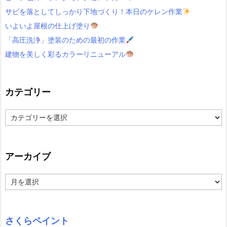
サビを落としてしっかり下地づくり！本日のケレン作業
いよいよ屋根の仕上げ塗り
「高圧洗浄」塗装のための最初の作業
建物を美しく彩るカラーリニューアル
カテゴリー
カ
テ
ゴ
リ
ー
アーカイブ
ア
ー
カ
イ
ブ
さくらペイント