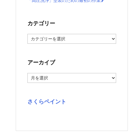
「高圧洗浄」塗装のための最初の作業🖌️
カテゴリー
カ
テ
ゴ
リ
ー
アーカイブ
ア
ー
カ
イ
ブ
さくらペイント