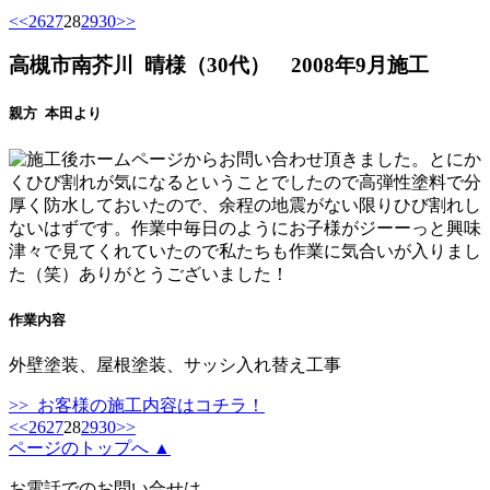
<<
26
27
28
29
30
>>
高槻市南芥川 晴様（30代）
2008年9月施工
親方 本田より
ホームページからお問い合わせ頂きました。とにか
くひび割れが気になるということでしたので高弾性塗料で分
厚く防水しておいたので、余程の地震がない限りひび割れし
ないはずです。作業中毎日のようにお子様がジーーっと興味
津々で見てくれていたので私たちも作業に気合いが入りまし
た（笑）ありがとうございました！
作業内容
外壁塗装、屋根塗装、サッシ入れ替え工事
>> お客様の施工内容はコチラ！
<<
26
27
28
29
30
>>
ページのトップへ ▲
お電話でのお問い合せは