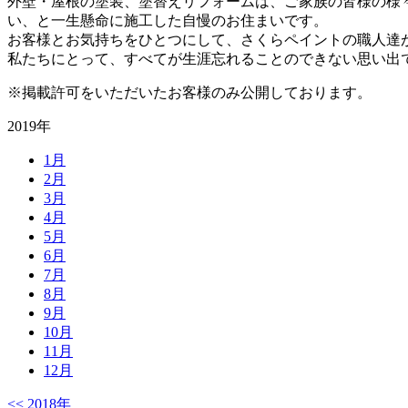
外壁・屋根の塗装、塗替えリフォームは、ご家族の皆様の様
い、と一生懸命に施工した自慢のお住まいです。
お客様とお気持ちをひとつにして、さくらペイントの職人達
私たちにとって、すべてが生涯忘れることのできない思い出
※掲載許可をいただいたお客様のみ公開しております。
2019年
1
月
2
月
3
月
4
月
5
月
6
月
7
月
8
月
9
月
10
月
11
月
12
月
<<
2018年