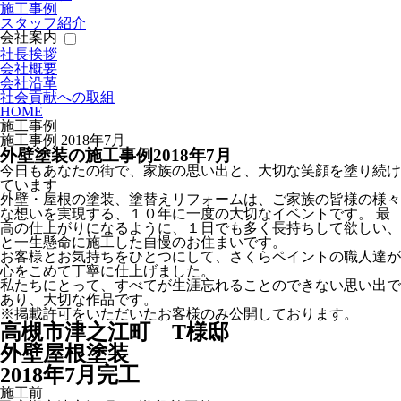
施工事例
スタッフ紹介
会社案内
社長挨拶
会社概要
会社沿革
社会貢献への取組
HOME
施工事例
施工事例 2018年7月
外壁塗装の施工事例
2018
年
7
月
今日もあなたの街で、家族の思い出と、大切な笑顔を塗り続け
ています
外壁・屋根の塗装、塗替えリフォームは、ご家族の皆様の様々
な想いを実現する、１０年に一度の大切なイベントです。 最
高の仕上がりになるように、１日でも多く長持ちして欲しい、
と一生懸命に施工した自慢のお住まいです。
お客様とお気持ちをひとつにして、さくらペイントの職人達が
心をこめて丁寧に仕上げました。
私たちにとって、すべてが生涯忘れることのできない思い出で
あり、大切な作品です。
※掲載許可をいただいたお客様のみ公開しております。
高槻市津之江町 T様邸
外壁屋根塗装
2018年7月完工
施工前