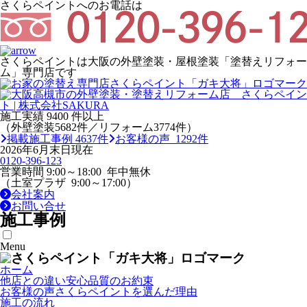
さくらペイントへのお電話は
さくらペイントは大阪の外壁塗装・屋根塗装「塗替えリフォー
ム」専門店です
施工実績
9400
件以上
（外壁塗装5682件／リフォーム3774件）
掲載施工事例 4637件
お客様の声 1292件
2026年6月末日現在
0120-396-123
営業時間 9:00～18:00 年中無休
（土室プラザ 9:00～17:00）
会社案内
お問い合せ
施工事例
Menu
ホーム
他店との違い
安心品質のお約束
お客様の声
さくらペイントを選んだ理由
施工の流れ