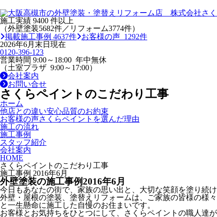
施工実績
9400
件以上
（外壁塗装5682件／リフォーム3774件）
掲載施工事例 4637件
お客様の声 1292件
2026年6月末日現在
0120-396-123
営業時間 9:00～18:00 年中無休
（土室プラザ 9:00～17:00）
会社案内
お問い合せ
さくらペイントのこだわり工事
ホーム
他店との違い
安心品質のお約束
お客様の声
さくらペイントを選んだ理由
施工の流れ
施工事例
スタッフ紹介
会社案内
HOME
さくらペイントのこだわり工事
施工事例 2016年6月
外壁塗装の施工事例
2016
年
6
月
今日もあなたの街で、家族の思い出と、大切な笑顔を塗り続け
外壁・屋根の塗装、塗替えリフォームは、ご家族の皆様の様々
と一生懸命に施工した自慢のお住まいです。
お客様とお気持ちをひとつにして、さくらペイントの職人達が