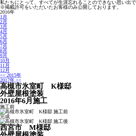
私たちにとって、すべてが生涯忘れることのできない思い出で
※掲載許可をいただいたお客様のみ公開しております。
2016年
1
月
2
月
3
月
4
月
5
月
6
月
7
月
8
月
9
月
10
月
11
月
12
月
<<
2015年
2017年
>>
高槻市氷室町 K様邸
外壁屋根塗装
2016年6月施工
施工前
完成
西宮市 M様邸
外壁屋根塗装