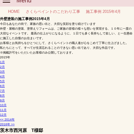
Menu
HOME
さくらペイントのこだわり工事
施工事例 2015年4月
外壁塗装の施工事例
2015
年
4
月
今日もあなたの街で、家族の思い出と、大切な笑顔を塗り続けています
外壁・屋根の塗装、塗替えリフォームは、ご家族の皆様の様々な想いを実現する、１０年に一度の
大切なイベントです。 最高の仕上がりになるように、１日でも多く長持ちして欲しい、と一生懸命
に施工した自慢のお住まいです。
お客様とお気持ちをひとつにして、さくらペイントの職人達が心をこめて丁寧に仕上げました。
私たちにとって、すべてが生涯忘れることのできない思い出であり、大切な作品です。
※掲載許可をいただいたお客様のみ公開しております。
2015年
1
月
2
月
3
月
4
月
5
月
6
月
7
月
8
月
9
月
10
月
11
月
12
月
<<
2014年
2016年
>>
茨木市西河原 T様邸