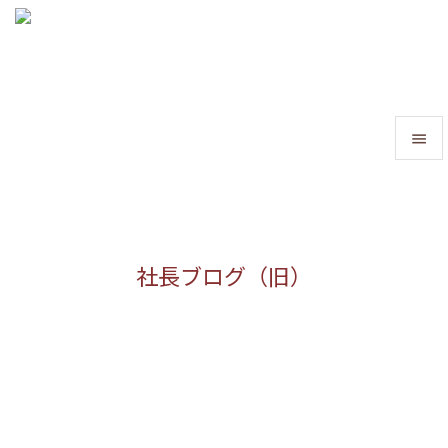


メニュ

サイド
社長ブログ（旧）

前へ

次へ

検索