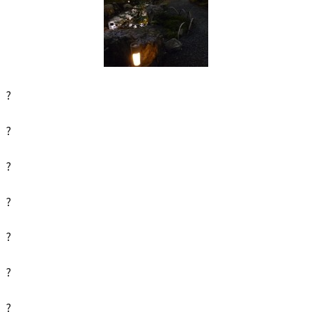
?
?
?
?
?
?
?