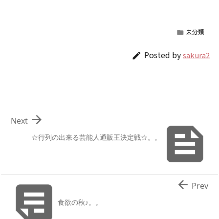
未分類

Posted by
sakura2


Next

☆行列の出来る芸能人通販王決定戦☆。。


Prev
食欲の秋♪。。